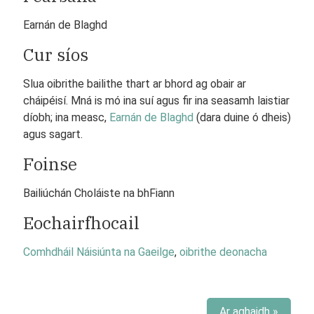
Earnán de Blaghd
Cur síos
Slua oibrithe bailithe thart ar bhord ag obair ar
cháipéisí. Mná is mó ina suí agus fir ina seasamh laistiar
díobh; ina measc,
Earnán de Blaghd
(dara duine ó dheis)
agus sagart.
Foinse
Bailiúchán Choláiste na bhFiann
Eochairfhocail
Comhdháil Náisiúnta na Gaeilge
,
oibrithe deonacha
Ar aghaidh »