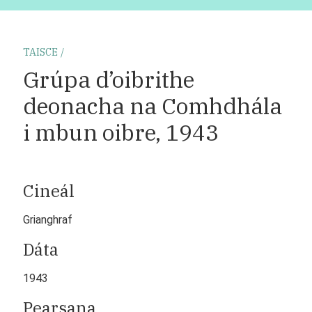
TAISCE
Grúpa d’oibrithe
deonacha na Comhdhála
i mbun oibre, 1943
Cineál
Grianghraf
Dáta
1943
Pearsana